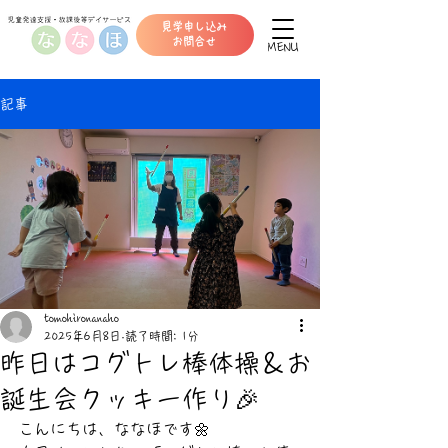
見学申し込み
​お問合せ
MENU
記事
tomohironanaho
2025年6月8日
読了時間: 1分
昨日はコグトレ棒体操＆お
誕生会クッキー作り🎉
こんにちは、ななほです🌼