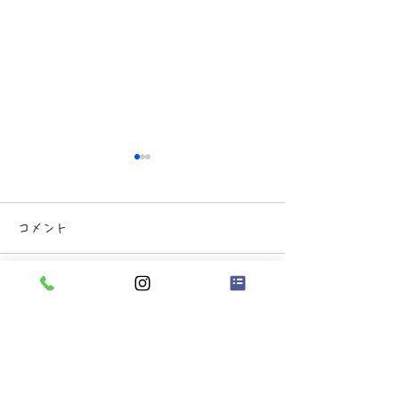
コメント
コメントを追加…
🫖 茶話会を開
🌈ななほキャラクター紹
介