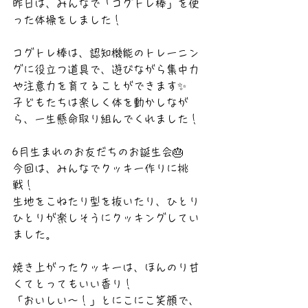
昨日は、みんなで「コグトレ棒」を使
った体操をしました！
コグトレ棒は、認知機能のトレーニン
グに役立つ道具で、遊びながら集中力
や注意力を育てることができます✨
子どもたちは楽しく体を動かしなが
ら、一生懸命取り組んでくれました！
6月生まれのお友だちのお誕生会🎂
今回は、みんなでクッキー作りに挑
戦！
生地をこねたり型を抜いたり、ひとり
ひとりが楽しそうにクッキングしてい
ました。
焼き上がったクッキーは、ほんのり甘
くてとってもいい香り！
「おいしい～！」とにこにこ笑顔で、