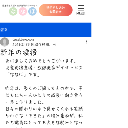
見学申し込み
​お問合せ
MENU
記事
tomohironanaho
2026年1月1日
読了時間: 1分
新年の挨拶
あけましておめでとうございます。
児童発達支援・放課後等デイサービス
「ななほ」です。
昨年は、多くのご縁と支えの中で、子
どもたち一人ひとりの成長に向き合う
一年となりました。
日々の関わりの中で見せてくれる笑顔
や小さな「できた」の積み重ねが、私
たち職員にとっても大きな励みとなっ