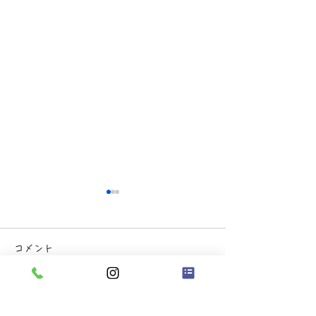
コメント
コメントを追加…
🫖 茶話会を開
🌈ななほキャラクター紹