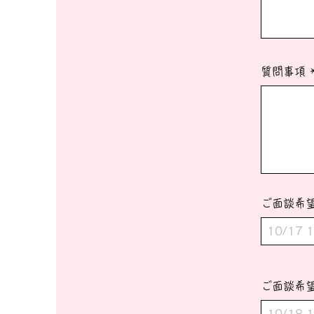
質問事項
ご面談希
ご面談希