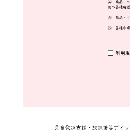
⑷ 商品・
他の各種確
⑸ 商品・
⑹ 各種市
利用規