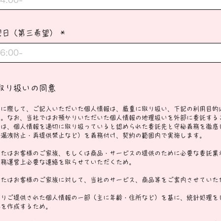
望日（第三希望）
取り扱いの同意
せに際して、ご記入いただいた個人情報は、厳重に取り扱い、下記の利用目的
ん。なお、当社ではお預かりいただいた個人情報の地理扱いを外部に委託する
合は、個人情報を適切に取り扱っていると認められた委託先と守秘義務を徹底
・漏洩防止・再提供禁止など）を義務付け、契約の範囲内で実施します。
またはお客様のご家族、もしくは商品・サービスの提供のために必要な委託業
業務運営上必要な連絡を取らせていただくため。
またはお客様のご家族に対して、当社のサービス、商品等をご案内させていた
よりご提供された個人情報の一部（主に年齢・住所など）を基に、統計処理を
料を作成するため。