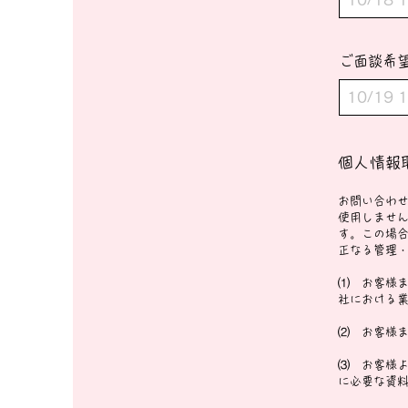
ご面談希
個人情報
お問い合わ
使用しませ
す。この場
正なる管理
⑴ お客様
社における
⑵ お客様
⑶ お客様
に必要な資