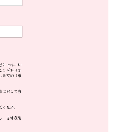
以外では一切
ことがありま
した契約（厳
者に対して当
だくため。
し、当社運営