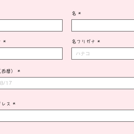
名
ナ
名フリガナ
（西暦）
ドレス