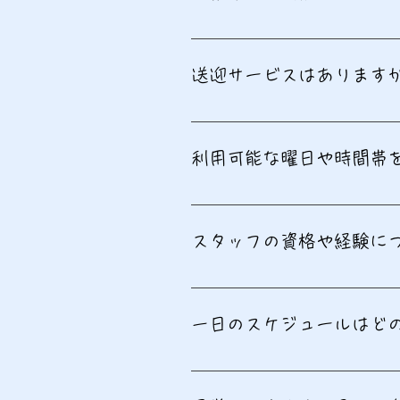
対象年齢は0歳から18歳までで
送迎サービスはあります
送迎サービスを提供しています
利用可能な曜日や時間帯
火曜日〜土曜日13時から18時
スタッフの資格や経験に
元教員や専門資格を持つスタッ
一日のスケジュールはど
活動内容には自由遊び、学習支