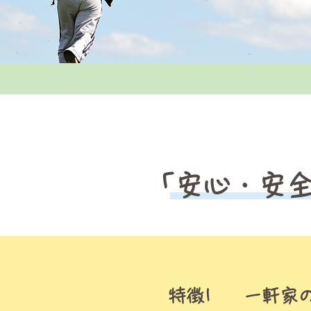
「安心・安
​特徴1
一軒家