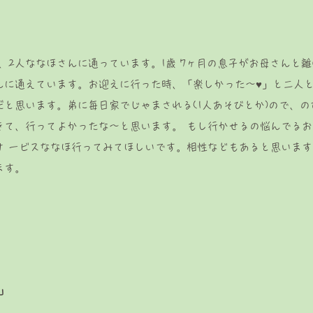
子、2人ななほさんに通っています。1歳 7ヶ月の息子がお母さんと離
んに通えています。お迎えに行った時、「楽しかった〜♥」と二人
と思います。弟に毎日家でじゃまされる(1人あそびとか)ので、
きて、行ってよかったな〜と思います。 もし行かせるの悩んでる
サ ービスななほ行ってみてほしいです。相性などもあると思います
ます。
」