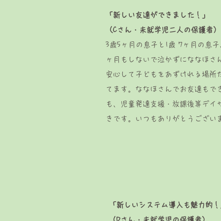
「新しい友達ができました！」
（Cさん・未就学児二人の保護者）
3歳5ヶ月の息子と1歳 7ヶ月の息
ヶ月もしないで泣かずにななほさ
安心して子どもをあずけれる場所だ
てます。ななほさんでお友達もで
も、児童発達支援・放課後等デイ
きです。いつもありがとうござい
「新しいシステム導入も魅力的！
（Dさん・未就学児の保護者）